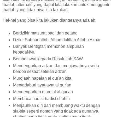
ibadah alternatif yang dapat kita lakukan untuk mengganti
ibadah yang tidak bisa kita lakukan.
Hal-hal yang bisa kita lakukan diantaranya adalah:
Berdzikir matsurat pagi dan petang
Dzikir Subhanalloh, Alhamdulillah Allohu Akbar
Banyak Beritigfar, memohon ampunan
kepadaNya
Bersholawat kepada Rasulullah SAW
Mendengarkan adzan dan menjawabnya serta
berdoa sesaat setelah adzan
Murojaah hapalan al qur'an kita
Mentadaburi ayat-ayat al qur'an
Mendengarkan murotal al qur'an
Membaca hadist-hadist shohih
Menjauhkan diri dari membuang waktu dengan
sia-sia seperti nonton yang tidak ada gunanya,
chating yang tidak perlu, online yang tidak