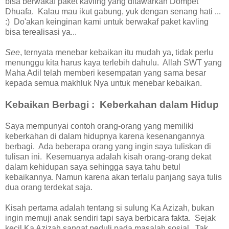
bisa berwakaf paket kavling yang ditawarkan Dompet
Dhuafa. Kalau mau ikut gabung, yuk dengan senang hati ...
:) Do'akan keinginan kami untuk berwakaf paket kavling
bisa terealisasi ya...
See
, ternyata menebar kebaikan itu mudah ya, tidak perlu
menunggu kita harus kaya terlebih dahulu. Allah SWT yang
Maha Adil telah memberi kesempatan yang sama besar
kepada semua makhluk Nya untuk menebar kebaikan.
Kebaikan Berbagi : Keberkahan dalam Hidup
Saya mempunyai contoh orang-orang yang memiliki
keberkahan di dalam hidupnya karena kesenangannya
berbagi. Ada beberapa orang yang ingin saya tuliskan di
tulisan ini. Kesemuanya adalah kisah orang-orang dekat
dalam kehidupan saya sehingga saya tahu betul
kebaikannya. Namun karena akan terlalu panjang saya tulis
dua orang terdekat saja.
Kisah pertama adalah tentang si sulung Ka Azizah, bukan
ingin memuji anak sendiri tapi saya berbicara fakta. Sejak
kecil Ka Azizah sangat peduli pada masalah sosial. Tak