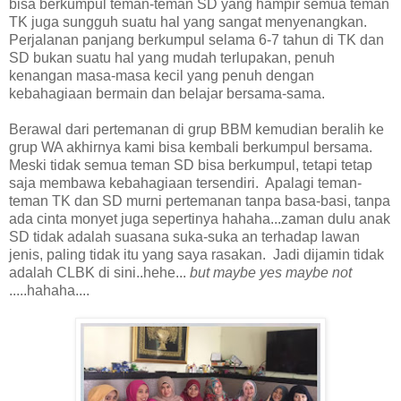
bisa berkumpul teman-teman SD yang hampir semua teman
TK juga sungguh suatu hal yang sangat menyenangkan.
Perjalanan panjang berkumpul selama 6-7 tahun di TK dan
SD bukan suatu hal yang mudah terlupakan, penuh
kenangan masa-masa kecil yang penuh dengan
kebahagiaan bermain dan belajar bersama-sama.
Berawal dari pertemanan di grup BBM kemudian beralih ke
grup WA akhirnya kami bisa kembali berkumpul bersama.
Meski tidak semua teman SD bisa berkumpul, tetapi tetap
saja membawa kebahagiaan tersendiri. Apalagi teman-
teman TK dan SD murni pertemanan tanpa basa-basi, tanpa
ada cinta monyet juga sepertinya hahaha...zaman dulu anak
SD tidak adalah suasana suka-suka an terhadap lawan
jenis, paling tidak itu yang saya rasakan. Jadi dijamin tidak
adalah CLBK di sini..hehe...
but maybe yes maybe not
.....hahaha....