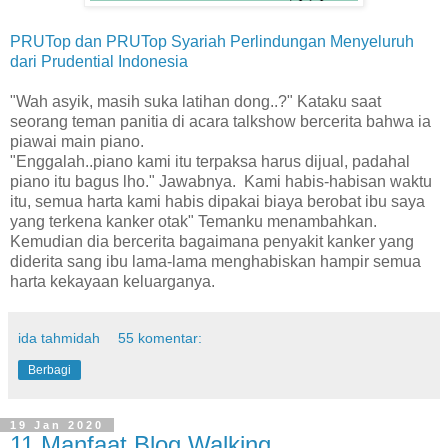
PRUTop dan PRUTop Syariah Perlindungan Menyeluruh
dari Prudential Indonesia
"Wah asyik, masih suka latihan dong..?" Kataku saat
seorang teman panitia di acara talkshow bercerita bahwa ia
piawai main piano.
"Enggalah..piano kami itu terpaksa harus dijual, padahal
piano itu bagus lho." Jawabnya. Kami habis-habisan waktu
itu, semua harta kami habis dipakai biaya berobat ibu saya
yang terkena kanker otak" Temanku menambahkan.
Kemudian dia bercerita bagaimana penyakit kanker yang
diderita sang ibu lama-lama menghabiskan hampir semua
harta kekayaan keluarganya.
ida tahmidah
55 komentar:
Berbagi
19 Jan 2020
11 Manfaat Blog Walking