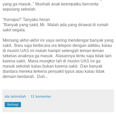
yang ga masuk.." Mushab anak keempatku bercerita
sepulang sekolah.
"Kenapa?' Tanyaku heran
"Banyak yang sakit, Mi. Malah ada yang dirawat di rumah
sakit segala.
Memang akhir-akhir ini saya sering mendengar banyak yang
sakit. Baru saja berbicara via telepon dengan adikku, kalau
di musim UAS ini malah hampir setengah teman-teman
sekelas anaknya ga masuk. Alasannya tentu saja tidak lain
karena sakit. Mana mungkin lah di musim UAS ini ga
masuk sekolah kalau bukan karena sakit. Dan banyak
diantara mereka terkena penyakit typus atau kalau tidak
demam berdarah. Duh...
ida tahmidah
11 komentar:
Berbagi