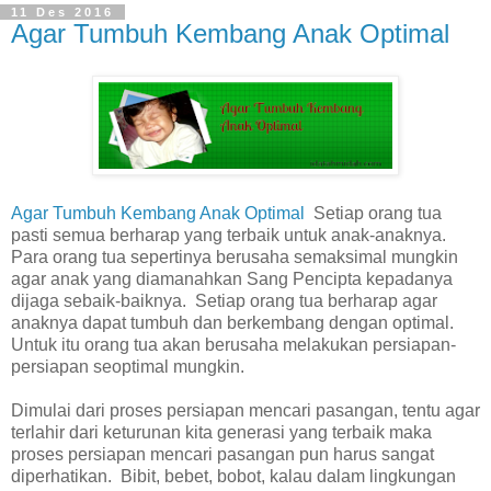
11 Des 2016
Agar Tumbuh Kembang Anak Optimal
Agar Tumbuh Kembang Anak Optimal
Setiap orang tua
pasti semua berharap yang terbaik untuk anak-anaknya.
Para orang tua sepertinya berusaha semaksimal mungkin
agar anak yang diamanahkan Sang Pencipta kepadanya
dijaga sebaik-baiknya. Setiap orang tua berharap agar
anaknya dapat tumbuh dan berkembang dengan optimal.
Untuk itu orang tua akan berusaha melakukan persiapan-
persiapan seoptimal mungkin.
Dimulai dari proses persiapan mencari pasangan, tentu agar
terlahir dari keturunan kita generasi yang terbaik maka
proses persiapan mencari pasangan pun harus sangat
diperhatikan. Bibit, bebet, bobot, kalau dalam lingkungan