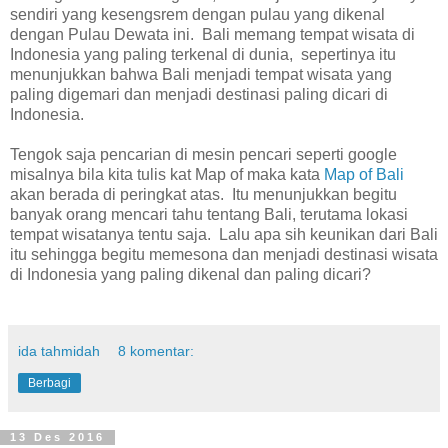
sendiri yang kesengsrem dengan pulau yang dikenal
dengan Pulau Dewata ini. Bali memang tempat wisata di
Indonesia yang paling terkenal di dunia, sepertinya itu
menunjukkan bahwa Bali menjadi tempat wisata yang
paling digemari dan menjadi destinasi paling dicari di
Indonesia.
Tengok saja pencarian di mesin pencari seperti google
misalnya bila kita tulis kat Map of maka kata
Map of Bali
akan berada di peringkat atas. Itu menunjukkan begitu
banyak orang mencari tahu tentang Bali, terutama lokasi
tempat wisatanya tentu saja. Lalu apa sih keunikan dari Bali
itu sehingga begitu memesona dan menjadi destinasi wisata
di Indonesia yang paling dikenal dan paling dicari?
ida tahmidah
8 komentar:
Berbagi
13 Des 2016