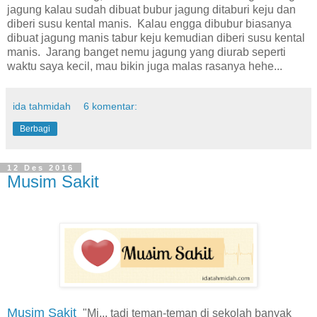
jagung kalau sudah dibuat bubur jagung ditaburi keju dan
diberi susu kental manis. Kalau engga dibubur biasanya
dibuat jagung manis tabur keju kemudian diberi susu kental
manis. Jarang banget nemu jagung yang diurab seperti
waktu saya kecil, mau bikin juga malas rasanya hehe...
ida tahmidah
6 komentar:
Berbagi
12 Des 2016
Musim Sakit
Musim Sakit
"Mi... tadi teman-teman di sekolah banyak