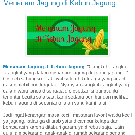
Menanam Jagung di Kebun Jagung
Menanam Jagung di Kebun Jagung
"Cangkul...cangkul
..cangkul yang dalam menanam jagung di kebun jagung..."
Celoteh si bungsu. Tak ayal seluruh keluarga yang ada di
dalam mobil pun tergelak. Nyanyian cangkul cangkul yang
dalam yang tanpa disengaja diplesetkan si bungsu itu
terlontar begitu saja saat kami sedang berlibur dan melihat
kebun jagung di sepanjang jalan yang kami lalui.
Jadi ingat kenangan masa kecil, makanan favorit waktu kecil
ya jagung, kalau ga di urab yaitu dicampur kelapa dan
berasa asin karena ditaburi garam, ya direbus saja. Lain
dulu lain sekarang, anak-anak di rumah sekarang senang