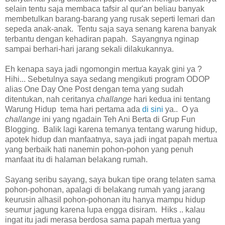
selain tentu saja membaca tafsir al qur'an beliau banyak
membetulkan barang-barang yang rusak seperti lemari dan
sepeda anak-anak. Tentu saja saya senang karena banyak
terbantu dengan kehadiran papah. Sayangnya nginap
sampai berhari-hari jarang sekali dilakukannya.
Eh kenapa saya jadi ngomongin mertua kayak gini ya ?
Hihi... Sebetulnya saya sedang mengikuti program ODOP
alias One Day One Post dengan tema yang sudah
ditentukan, nah ceritanya
challange
hari kedua ini tentang
Warung Hidup tema hari pertama ada
di sini
ya.. O ya
challange
ini yang ngadain Teh Ani Berta di Grup Fun
Blogging. Balik lagi karena temanya tentang warung hidup,
apotek hidup dan manfaatnya, saya jadi ingat papah mertua
yang berbaik hati nanemin pohon-pohon yang penuh
manfaat itu di halaman belakang rumah.
Sayang seribu sayang, saya bukan tipe orang telaten sama
pohon-pohonan, apalagi di belakang rumah yang jarang
keurusin alhasil pohon-pohonan itu hanya mampu hidup
seumur jagung karena lupa engga disiram. Hiks .. kalau
ingat itu jadi merasa berdosa sama papah mertua yang