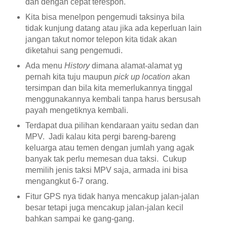
dan dengan cepat terespon.
Kita bisa menelpon pengemudi taksinya bila
tidak kunjung datang atau jika ada keperluan lain
jangan takut nomor telepon kita tidak akan
diketahui sang pengemudi
.
Ada menu
H
istory
dimana alamat-alamat yg
pernah kita tuju maupun
pick up location
akan
tersimpan dan bila kita memerlukannya tinggal
menggunakannya kembali tanpa harus bersusah
payah mengetiknya kembali.
Terdapat dua pilihan kendaraan yaitu sedan dan
MPV. Jadi kalau kita pergi bareng-bareng
keluarga atau temen dengan jumlah yang agak
banyak tak perlu memesan dua taksi. Cukup
memilih jenis taksi MPV saja, armada ini bisa
mengangkut 6-7 orang.
Fitur GPS nya tidak hanya mencakup jalan
-jalan
besar te
tapi juga mencakup jalan-jalan kecil
bahkan
sampai ke gang-gang
.