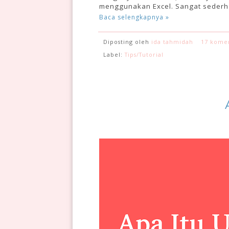
menggunakan Excel
. Sangat seder
Baca selengkapnya »
Diposting oleh
ida tahmidah
17 kome
Label:
Tips/Tutorial