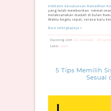
Indikator Kesuksesan Ramadhan Ki
yang telah memberikan nikmat iman,
melaksanakan ibadah di bulan Rama
Waktu begitu cepat, serasa baru ke
Baca selengkapnya »
Diposting oleh
ida tahmidah
20 kome
Label:
Islam
5 Tips Memilih S
Sesuai