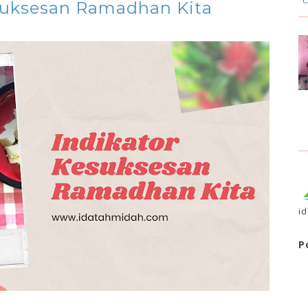
suksesan Ramadhan Kita
i
P