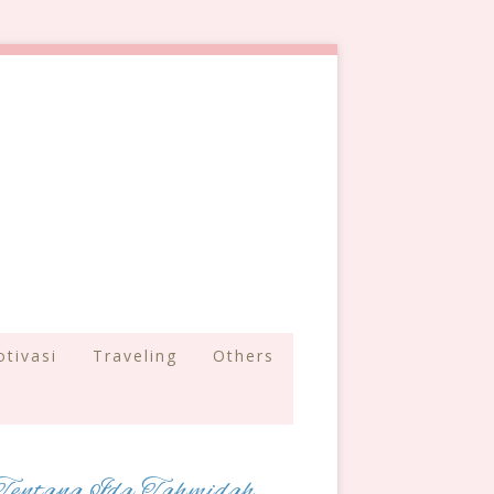
tivasi
Traveling
Others
Tentang Ida Tahmidah