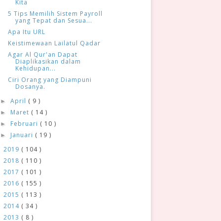
Kita
5 Tips Memilih Sistem Payroll
yang Tepat dan Sesua...
Apa Itu URL
Keistimewaan Lailatul Qadar
Agar Al Qur'an Dapat
Diaplikasikan dalam
Kehidupan...
Ciri Orang yang Diampuni
Dosanya.
April
( 9 )
►
Maret
( 14 )
►
Februari
( 10 )
►
Januari
( 19 )
►
2019
( 104 )
►
2018
( 110 )
►
2017
( 101 )
►
2016
( 155 )
►
2015
( 113 )
►
2014
( 34 )
►
2013
( 8 )
►