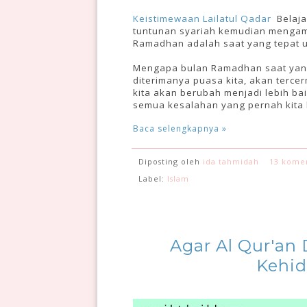
Keistimewaan Lailatul Qadar
Belajar
tuntunan syariah kemudian mengam
Ramadhan adalah saat yang tepat un
Mengapa bulan Ramadhan saat yang 
diterimanya puasa kita, akan terce
kita akan berubah menjadi lebih ba
semua kesalahan yang pernah kita
Baca selengkapnya »
Diposting oleh
ida tahmidah
13 kome
Label:
Islam
Agar Al Qur'an
Kehid