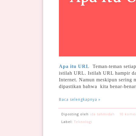
Apa itu URL
Teman-teman setiap 
istilah URL. Istilah URL hampir da
Internet.
Namun meskipun sering me
dipastikan bahwa kita benar-ben
Baca selengkapnya »
Diposting oleh
ida tahmidah
10 kome
Label:
Teknologi