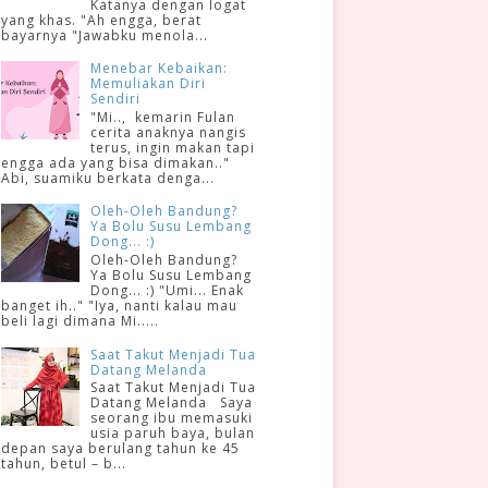
Katanya dengan logat
yang khas. "Ah engga, berat
bayarnya "Jawabku menola...
Menebar Kebaikan:
Memuliakan Diri
Sendiri
"Mi.., kemarin Fulan
cerita anaknya nangis
terus, ingin makan tapi
engga ada yang bisa dimakan.."
Abi, suamiku berkata denga...
Oleh-Oleh Bandung?
Ya Bolu Susu Lembang
Dong... :)
Oleh-Oleh Bandung?
Ya Bolu Susu Lembang
Dong... :) "Umi... Enak
banget ih.." "Iya, nanti kalau mau
beli lagi dimana Mi.....
Saat Takut Menjadi Tua
Datang Melanda
Saat Takut Menjadi Tua
Datang Melanda Saya
seorang ibu memasuki
usia paruh baya, bulan
depan saya berulang tahun ke 45
tahun, betul – b...