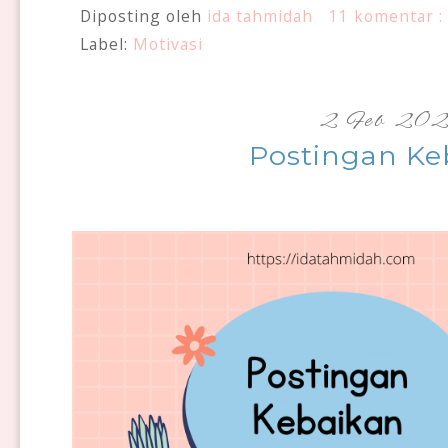
Diposting oleh
ida tahmidah
11 komentar :
Label:
Motivasi
2 Feb 20
Postingan Ke