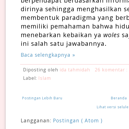
berpendapat berdasarkan informa
dirinya sehingga menghasilkan s
membentuk paradigma yang berbe
memiliki pemahaman bahwa hidup
menebarkan kebaikan ya 
woles 
sa
ini salah satu jawabannya.
Baca selengkapnya »
Diposting oleh
ida tahmidah
26 komentar :
Label:
Islam
Postingan Lebih Baru
Beranda
Lihat versi selule
Langganan:
Postingan ( Atom )