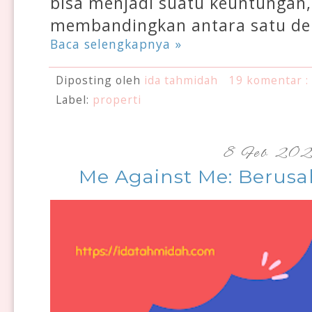
bisa menjadi suatu keuntungan, 
membandingkan antara satu den
Baca selengkapnya »
Diposting oleh
ida tahmidah
19 komentar :
Label:
properti
8 Feb 20
Me Against Me: Berusa