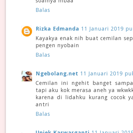
soalnya mbaa
Balas
Rizka Edmanda
11 Januari 2019 pu
Kayakya enak nih buat cemilan sep
pengen nyobain
Balas
Ngebolang.net
11 Januari 2019 pu
Cemilan ini ngehit banget samp
tapi aku kok merasa aneh ya wkwk
karena di lidahku kurang cocok y
antri
Balas
Uniek Kaswarganti
11 Januari 201