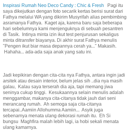
Inspirasi Rumah Neo Deco Candy : Chic & Fresh
Pagi itu
saya dikejutkan dengan foto secarik kertas berisi surat dari
Fathya melalui WA yang dikirim Musyrifah alias pembimbing
asramanya Fathya. Kaget aja, karena baru saja beberapa
hari sebelumnya kami menjenguknya di sebuah pesantren
di Tasik. Intinya minta izin ikut test penjurusan sekaligus
minta ditransfer biayanya. Di akhir surat Fathya menulis
"Pengen ikut biar masa depannya cerah ya..." Makasih.
Hahaha... ada-ada saja anak yang satu ini.
Jadi kepikiran dengan cita-cita nya Fathya, antara ingin jadi
arsitek atau desain interior, belum jelas sih ..dia nya masih
galau, Kalau saya terserah dia aja, tapi memang jiwa
seninya cukup tinggi. Kesukaannya selain menulis adalah
menggambar, makanya cita-citanya tidak jauh dari seni
merancang rumah. Ah semoga saja cita-citanya
tercapai..Aamiin Allohumma Aamiin... Asyik juga
sebenarnya menata ulang dekorasi rumah itu. Eh Si
bungsu Maghfira malah lebih lagi, ia hobi sekali menata
ulang kamarnya.