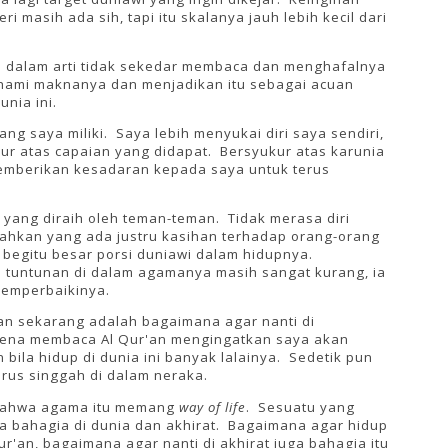
ri masih ada sih, tapi itu skalanya jauh lebih kecil dari
ni dalam arti tidak sekedar membaca dan menghafalnya
hami maknanya dan menjadikan itu sebagai acuan
unia ini.
ang saya miliki. Saya lebih menyukai diri saya sendiri,
ur atas capaian yang didapat. Bersyukur atas karunia
emberikan kesadaran kepada saya untuk terus
a yang diraih oleh teman-teman. Tidak merasa diri
Bahkan yang ada justru kasihan terhadap orang-orang
 begitu besar porsi duniawi dalam hidupnya.
 tuntunan di dalam agamanya masih sangat kurang, ia
memperbaikinya.
an sekarang adalah bagaimana agar nanti di
ena membaca Al Qur'an mengingatkan saya akan
bila hidup di dunia ini banyak lalainya. Sedetik pun
arus singgah di dalam neraka.
l bahwa agama itu memang
way of life
. Sesuatu yang
sa bahagia di dunia dan akhirat. Bagaimana agar hidup
ur'an, bagaimana agar nanti di akhirat juga bahagia itu