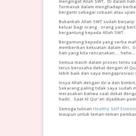
mengingat Allah SWT. Di dalam hati 
Termasuk dalam menghadapi berbaga
berganti sebagai cobaan atau ujian 
Bukankah Allah SWT sudah berjanji 
keluar bagi orang - orang yang ber
bergantung kepada Allah SWT.
Bergantung kepada yang serba mah
memberikan kekuatan dalam diri. S
hati yang kita rencanakan.... hehe...
Semua masih dalam proses tentu sa
terus berusaha dekat dengan Al Qu
lebih baik dan saya mengapresiasi 
Insya Allah dengan do'a dan bimbin
Sekarang paling tidak saya sudah
merasakan bahwa saat dekat dengan 
hadir. Saat Al Qur'an dijadikan ped
Semoga tulisan
Healthy Self Esteem 
maupun untuk teman-teman pembaca C