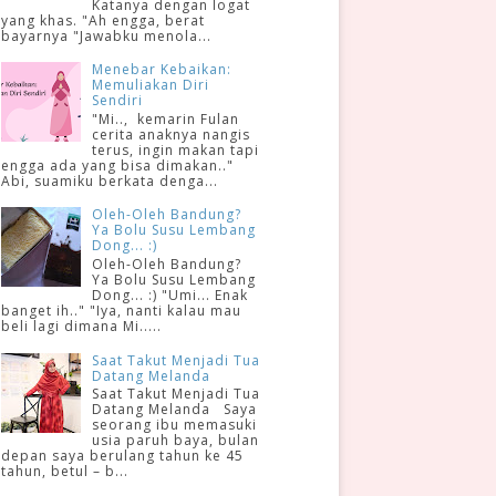
Katanya dengan logat
yang khas. "Ah engga, berat
bayarnya "Jawabku menola...
Menebar Kebaikan:
Memuliakan Diri
Sendiri
"Mi.., kemarin Fulan
cerita anaknya nangis
terus, ingin makan tapi
engga ada yang bisa dimakan.."
Abi, suamiku berkata denga...
Oleh-Oleh Bandung?
Ya Bolu Susu Lembang
Dong... :)
Oleh-Oleh Bandung?
Ya Bolu Susu Lembang
Dong... :) "Umi... Enak
banget ih.." "Iya, nanti kalau mau
beli lagi dimana Mi.....
Saat Takut Menjadi Tua
Datang Melanda
Saat Takut Menjadi Tua
Datang Melanda Saya
seorang ibu memasuki
usia paruh baya, bulan
depan saya berulang tahun ke 45
tahun, betul – b...