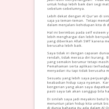
untuk hidup lebih baik dari segi mate
sebelum-sebelumnya.
Lebih dekat dengan Al Qur'an di si
saja ya teman-teman. Tetapi mema
dalam menjalani kehidupan kita di d
Hal ini berimbas pada self esteem y
lebih menghargai dan lebih bersyuk
yang diberikan Allah SWT karena m
berusaha lebih baik.
Saya tidak iri dengan capaian duni
rendah, tidak merasa diri kurang. 
yang semakin berumur tetapi masih
Pemahaman serta aplikasi terhadap
menyadari itu tapi tidak berusaha 
Sesuatu yang lebih saya perjuangk
keabadian hidup saya nyaman. Kar
kengerian yang akan saya dapatkan 
pasti saya tak akan sanggup bila h
Di sinilah saya jadi meyakini betu
menuntun jalan hidup kita untuk bi
di dunia bahagia itu ada dalam Al Q