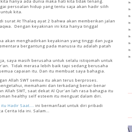
kita hanya ada dunia maka hati kita tidak tenang.
i persoalan hidup yang tentu saja akan hadir silih
untuk kita.
di surat At Thalaq ayat 2 bahwa akan memberikan jalan
taqwa. Dengan keyakinan ini kita hanya tinggal
a akan menghadirkan keyakinan yang tinggi dan juga
ementara bergantung pada manusia itu adalah patah
ja, saya masih berusaha untuk selalu istiqomah untuk
r'an. Tidak merasa lebih baik tapi sedang berusaha
semua capaian itu. Dan itu membuat saya bahagia.
gan Allah SWT semua itu akan terus berproses.
 mengetahui, memahami dan terkadang benar-benar
Allah SWT, saat dekat Al Qur'an lah rasa bahagia itu
oman healthy self esteem itu menguat dalam diri.
itu Hadir Saat....
ini bermanfaat untuk diri pribadi
erita Ida ini. Salam...