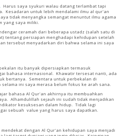
.
Harus saya syukuri walau datang terlambat tapi
ga. Kesadaran untuk lebih mendalami ilmu al qur'an
i. Saya tidak menyangka semangat menuntut ilmu agama
em
yang saya miliki.
dengar ceramah dari beberapa ustadz (salah satu di
at) tentang persiapan menghadapi kehidupan setelah
an tersebut menyadarkan diri bahwa selama ini saya
erbekalan itu banyak dipersiapkan termasuk
i bahasa internasional. Khawatir tersesat nanti, ada
tuk bertanya. Sementara untuk perbekalan di
 selama ini saya merasa belum fokus ke arah sana.
ajar bahasa Al Qur'an akhirnya itu membuahkan
ya. Alhamdulillah sejauh ini sudah tidak menjadikan
indikator kesuksesan dalam hidup. Tidak lagi
agai sebuah value yang harus saya dapatkan.
n mendekat dengan Al Qur'an kehidupan saya menjadi
 lagi target duniawi yang ingin dikejar. Keinginan