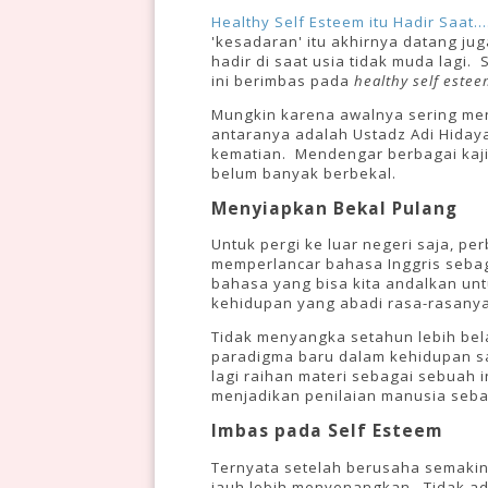
Healthy Self Esteem itu Hadir Saat...
'kesadaran' itu akhirnya datang ju
hadir di saat usia tidak muda lag
ini berimbas pada
healthy self este
Mungkin karena awalnya sering men
antaranya adalah Ustadz Adi Hiday
kematian. Mendengar berbagai kaji
belum banyak berbekal.
Menyiapkan Bekal Pulang
Untuk pergi ke luar negeri saja, p
memperlancar bahasa Inggris sebaga
bahasa yang bisa kita andalkan un
kehidupan yang abadi rasa-rasanya
Tidak menyangka setahun lebih bel
paradigma baru dalam kehidupan sa
lagi raihan materi sebagai sebuah 
menjadikan penilaian manusia seb
Imbas pada Self Esteem
Ternyata setelah berusaha semaki
jauh lebih menyenangkan. Tidak ada