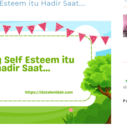
Esteem itu Hadir Saat....
i
P