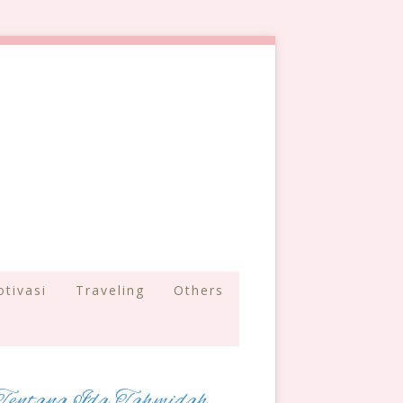
tivasi
Traveling
Others
Tentang Ida Tahmidah