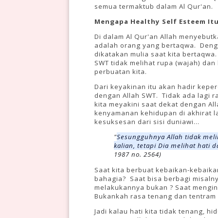
semua termaktub dalam Al Qur'an.
Mengapa Healthy Self Esteem It
Di dalam Al Qur'an Allah menyebutka
adalah orang yang bertaqwa. Denga
dikatakan mulia saat kita bertaqwa
SWT tidak melihat rupa (wajah) dan 
perbuatan kita.
Dari keyakinan itu akan hadir keper
dengan Allah SWT. Tidak ada lagi r
kita meyakini saat dekat dengan All
kenyamanan kehidupan di akhirat l
kesuksesan dari sisi duniawi...
"
Sesungguhnya Allah tidak meli
kalian, tetapi Dia melihat hati 
1987 no. 2564)
Saat kita berbuat kebaikan-kebaik
bahagia? Saat bisa berbagi misaln
melakukannya bukan ? Saat menginga
Bukankah rasa tenang dan tentram i
Jadi kalau hati kita tidak tenang, 